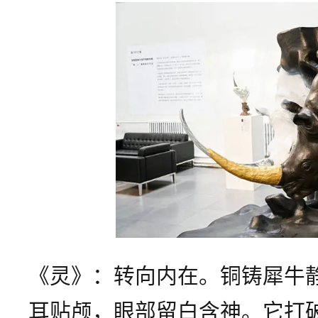
《灵》：转向内在。铜铸犀牛
耳贴颅，眼部留白含神。它打破