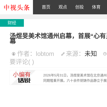
首页
观点
创投
体育
财经
汤煜旻美术馆通州启幕，首展“心有
幕
作者：lobtom
来源：
未知
要评论
(
)
2026年5月31日，汤煜旻美术馆在北京
同期隆重开展。六十余件铜铸作品静立于展