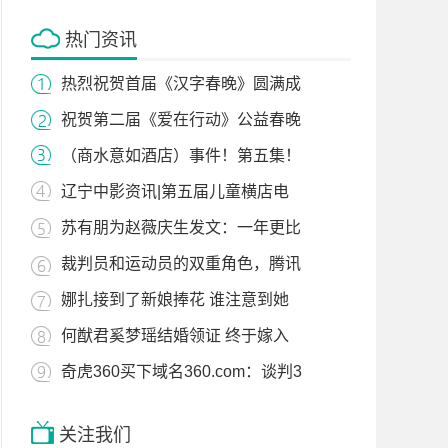
热门资讯
热烈祝贺首届《汉字春晚》圆满成
祝贺第二届《爱在行动》公益春晚
（商水意如酒店）事件！第五集！
辽宁中影资讯|第五届儿童横店电
苏有朋为赵薇庆生发文：一年更比
裁判员和运动员的双重角色，腾讯
娜扎接到了新娘捧花 谁注意到她
何猷君奚梦瑶结婚领证 终于嫁入
奇虎360买下域名360.com：谈判3
关注我们