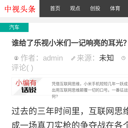
首页
观点
创投
体育
汽车
谁给了乐视小米们一记响亮的耳光
作者：admin
来源：
未知
评论
(
)
凭借互联网思维，小米手机短短几年一跃成
出用互联网思维颠覆一切的口号。一番征战
何?
过去的三年时间里，互联网思
成一场真刀实枪的争夺战在各